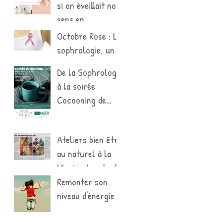
si on éveillait nos
sens en
pratiquant un
Octobre Rose : La
rituel de soins ?
sophrologie, un
soin de support
De la Sophrologie
pour le cancer du
à la soirée
sein
Cocooning de
Caséo
Ateliers bien être
au naturel à la
Mission Locale du
Val De Reuil
Remonter son
niveau d'énergie