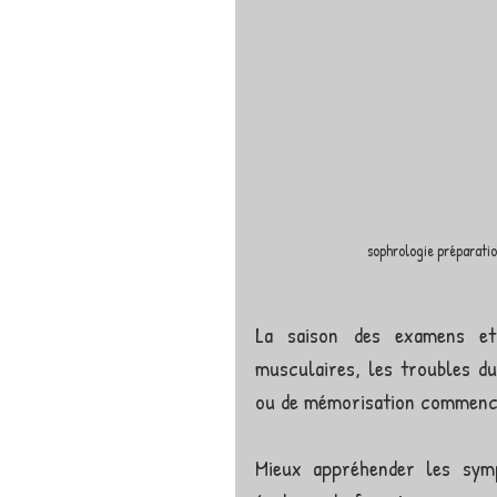
sophrologie préparati
La saison des examens et 
musculaires, les troubles du 
ou de mémorisation commencen
Mieux appréhender les symp