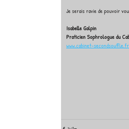
Je serais ravie de pouvoir vou
Isabelle Galpin
Praticien Sophrologue du Cab
www.cabinet-secondsouffle.fr