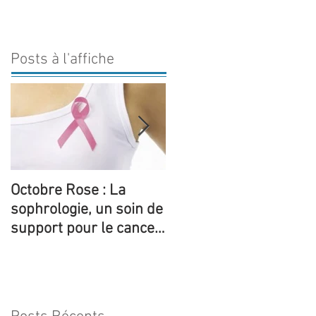
Posts à l'affiche
Octobre Rose : La
5 ateliers thématiques
sophrologie, un soin de
de sophrologie sont
support pour le cancer
proposées pour la 1èr
du sein
fois au sein de la
structure de Yo