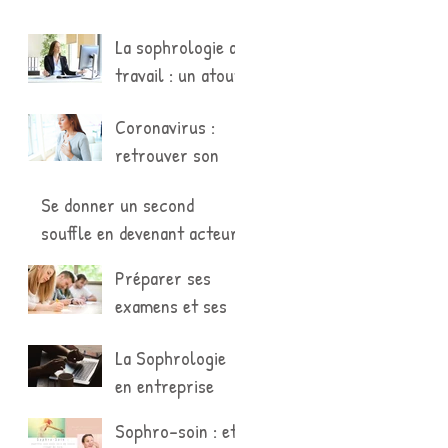
La sophrologie au
travail : un atout
puissant contre
Coronavirus :
le stress
retrouver son
souffle après la
Se donner un second
Covid-19
souffle en devenant acteur
de son bien-être et de sa
Préparer ses
propre santé
examens et ses
concours avec la
La Sophrologie
sophrologie
en entreprise
Sophro-soin : et