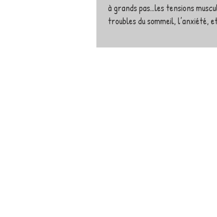
à grands pas...les tensions muscul
troubles du sommeil, l’anxiété, et 