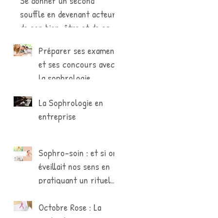
Se donner un second
souffle en devenant acteur
de son bien-être et de sa
propre santé
Préparer ses examens
et ses concours avec
la sophrologie
La Sophrologie en
entreprise
Sophro-soin : et si on
éveillait nos sens en
pratiquant un rituel
de soins ?
Octobre Rose : La