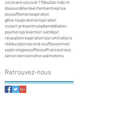
coronavirus
covid-19
deuil
do in
do-in
douleur
détente
enfants
entreprise
essoufflement
expiration
gêne respiratoire
inspiration
instant présent
maladie
méditation
poumons
prévention santé
qvt
relaxation
respiration
rps
ruminations
rééducation
second souffle
sommeil
sophrologie
souffle
souffrance
stress
séniors
tensions
thorax
émotions
Retrouvez-nous