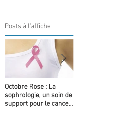
Posts à l'affiche
Octobre Rose : La
5 ateliers thématiques
sophrologie, un soin de
de sophrologie sont
support pour le cancer
proposées pour la 1èr
du sein
fois au sein de la
structure de Yo