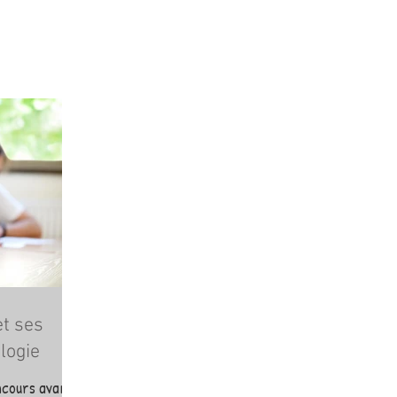
t ses
logie
ncours avance