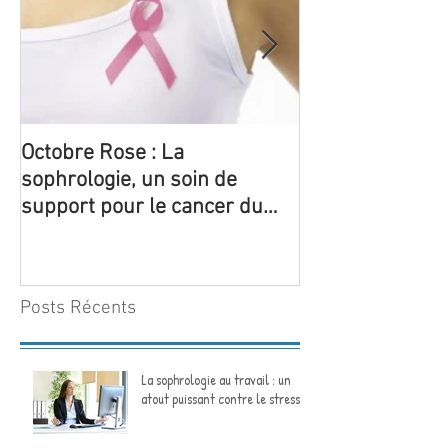
Octobre Rose : La
5 ateliers thém
sophrologie, un soin de
sophrologie so
support pour le cancer du
pour la 1ère foi
sein
structure de Yo
Posts Récents
La sophrologie au travail : un
atout puissant contre le stress