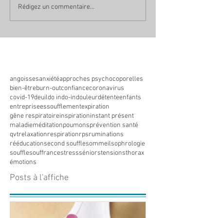
Rédigez un commentaire...
angoisses
anxiété
approches psychocoporelles
bien-être
burn-out
confiance
coronavirus
covid-19
deuil
do in
do-in
douleur
détente
enfants
entreprise
essoufflement
expiration
gêne respiratoire
inspiration
instant présent
maladie
méditation
poumons
prévention santé
qvt
relaxation
respiration
rps
ruminations
rééducation
second souffle
sommeil
sophrologie
souffle
souffrance
stress
séniors
tensions
thorax
émotions
Posts à l'affiche