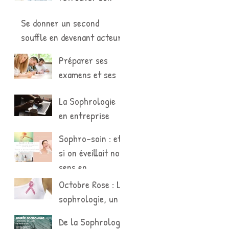
souffle après la
Se donner un second
Covid-19
souffle en devenant acteur
de son bien-être et de sa
Préparer ses
propre santé
examens et ses
concours avec la
La Sophrologie
sophrologie
en entreprise
Sophro-soin : et
si on éveillait nos
sens en
pratiquant un
Octobre Rose : La
rituel de soins ?
sophrologie, un
soin de support
De la Sophrologie
pour le cancer du