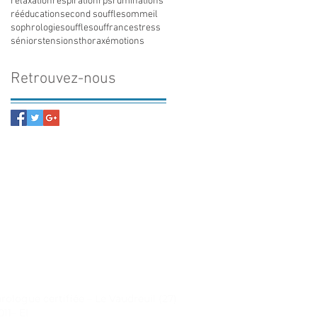
relaxation
respiration
rps
ruminations
rééducation
second souffle
sommeil
sophrologie
souffle
souffrance
stress
séniors
tensions
thorax
émotions
Retrouvez-nous
hrologue certifiée – Le Vaudreuil (27)
011– EI