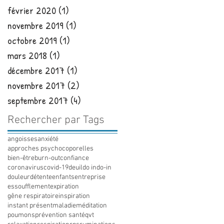
février 2020
(1)
1 post
novembre 2019
(1)
1 post
octobre 2019
(1)
1 post
mars 2018
(1)
1 post
décembre 2017
(1)
1 post
novembre 2017
(2)
2 posts
septembre 2017
(4)
4 posts
Rechercher par Tags
angoisses
anxiété
approches psychocoporelles
bien-être
burn-out
confiance
coronavirus
covid-19
deuil
do in
do-in
douleur
détente
enfants
entreprise
essoufflement
expiration
gêne respiratoire
inspiration
instant présent
maladie
méditation
poumons
prévention santé
qvt