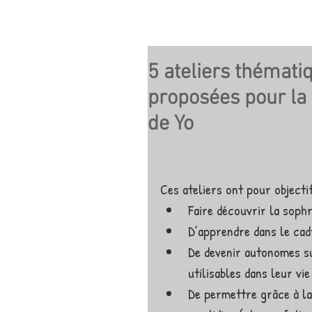
5 ateliers thémati
proposées pour la 
de Yo
Ces ateliers ont pour objectif
Faire découvrir la sophr
D’apprendre dans le cadr
De devenir autonomes su
utilisables dans leur vi
De permettre grâce à la 