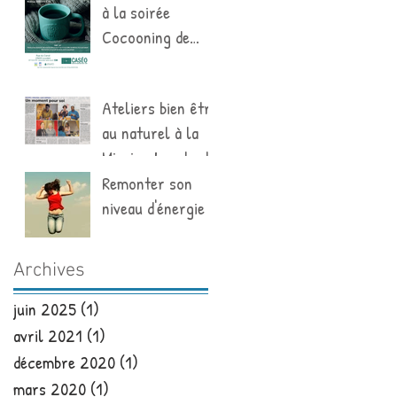
à la soirée
sein
Cocooning de
Caséo
Ateliers bien être
au naturel à la
Mission Locale du
Val De Reuil
Remonter son
niveau d'énergie
Archives
juin 2025
(1)
1 post
avril 2021
(1)
1 post
décembre 2020
(1)
1 post
mars 2020
(1)
1 post