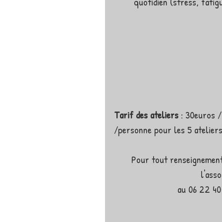
quotidien (stress, fatigu
Tarif des ateliers 
: 30euros /
/personne pour les 5 ateliers
Pour tout renseignements
l'ass
au 06 22 40