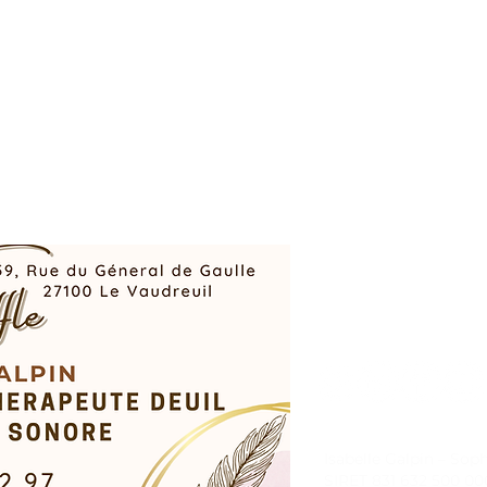
Isabelle Galpin – Sop
SIRET 831 632 500 00