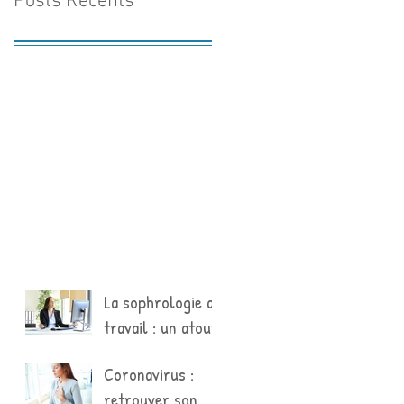
Posts Récents
La sophrologie au
travail : un atout
puissant contre
Coronavirus :
le stress
retrouver son