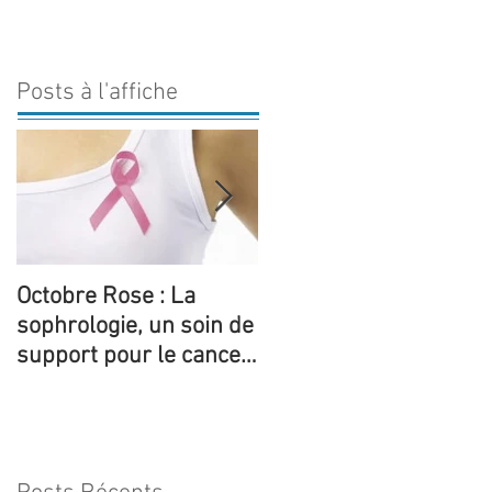
Posts à l'affiche
Octobre Rose : La
5 ateliers thématiques
sophrologie, un soin de
de sophrologie sont
support pour le cancer
proposées pour la 1èr
du sein
fois au sein de la
structure de Yo