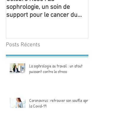
Octobre Rose : La
5 ateliers thém
sophrologie, un soin de
sophrologie so
support pour le cancer du
pour la 1ère foi
sein
structure de Yo
Posts Récents
La sophrologie au travail : un atout
puissant contre le stress
Coronavirus : retrouver son souffle après
la Covid-19