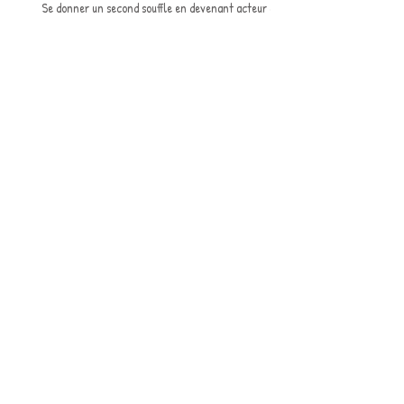
Se donner un second souffle en devenant acteur de
son bien-être et de sa propre santé
Préparer ses examens et ses concours
avec la sophrologie
La Sophrologie en entreprise
Sophro-soin : et si on éveillait nos sens
en pratiquant un rituel de soins ?