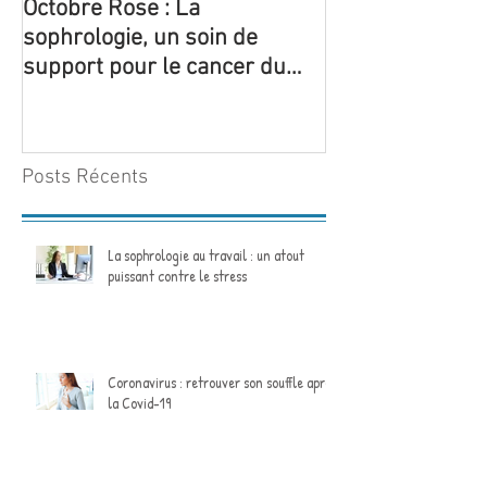
Octobre Rose : La
5 ateliers thém
sophrologie, un soin de
sophrologie so
support pour le cancer du
pour la 1ère foi
sein
structure de Yo
Posts Récents
La sophrologie au travail : un atout
puissant contre le stress
Coronavirus : retrouver son souffle après
la Covid-19