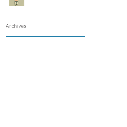
Archives
juin 2025
(1)
1 post
avril 2021
(1)
1 post
décembre 2020
(1)
1 post
mars 2020
(1)
1 post
février 2020
(1)
1 post
novembre 2019
(1)
1 post
octobre 2019
(1)
1 post
mars 2018
(1)
1 post
décembre 2017
(1)
1 post
novembre 2017
(2)
2 posts