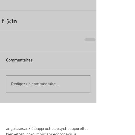
Commentaires
Rédigez un commentaire...
angoisses
anxiété
approches psychocoporelles
bien-être
burn-out
confiance
coronavirus