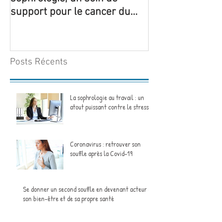
support pour le cancer du
pour la 1ère foi
sein
structure de Yo
Posts Récents
La sophrologie au travail : un
atout puissant contre le stress
Coronavirus : retrouver son
souffle après la Covid-19
Se donner un second souffle en devenant acteur de
son bien-être et de sa propre santé