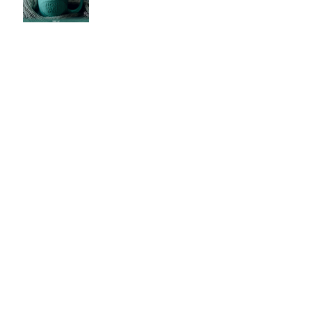
Ateliers bien être au naturel à
la Mission Locale du Val De Reuil
Remonter son niveau d'énergie
Archives
juin 2025
(1)
1 post
avril 2021
(1)
1 post